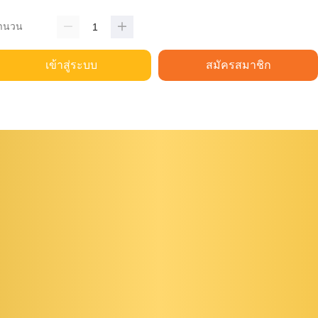
ำนวน
เข้าสู่ระบบ
สมัครสมาชิก