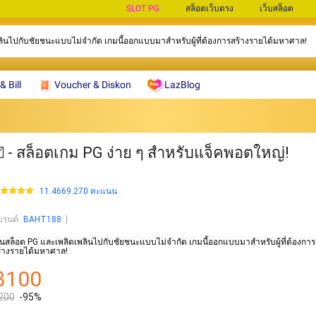
SLOT PG
สล็อตเว็บตรง
เว็บสล็อต
ปกับชัยชนะแบบไม่จำกัด เกมนี้ออกแบบมาสำหรับผู้ที่ต้องการสร้างรายได้มหาศาล!
& Bill
Voucher & Diskon
LazBlog
️ - สล็อตเกม PG ง่าย ๆ สำหรับแจ็คพอตใหญ่!
11.4669.270 คะแนน
บรนด์
:
BAHT188
่นสล็อต PG และเพลิดเพลินไปกับชัยชนะแบบไม่จำกัด เกมนี้ออกแบบมาสำหรับผู้ที่ต้องการ
้างรายได้มหาศาล!
฿100
200
-95%