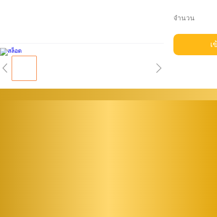
จำนวน
เข