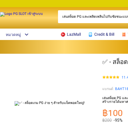
เล่นสล็อต PG และเพลิดเพลินไปกับชัยชนะแบบไ
LazMall
Credit & Bill
หมวดหมู่
✅ - สล็อ
11.
แบรนด์
:
BAHT1
เล่นสล็อต PG และ
สร้างรายได้มหาศ
฿100
฿200
-95%