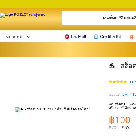
เล่นสล็อต PG และเพล
LazMall
Credit & Bill
หมวดหมู่
🐬 - สล็
11.
แบรนด์
:
BAHT1
เล่นสล็อต PG และ
สร้างรายได้มหาศ
฿100
฿200
-95%