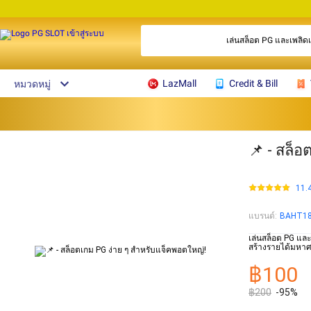
เล่นสล็อต PG และเพลิดเ
LazMall
Credit & Bill
หมวดหมู่
📌 - สล็
11.
แบรนด์
:
BAHT1
เล่นสล็อต PG และ
สร้างรายได้มหาศ
฿100
฿200
-95%