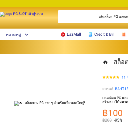
เล่นสล็อต PG และเพ
LazMall
Credit & Bill
หมวดหมู่
🔥 - สล็
11.
แบรนด์
:
BAHT1
เล่นสล็อต PG และ
สร้างรายได้มหาศ
฿100
฿200
-95%