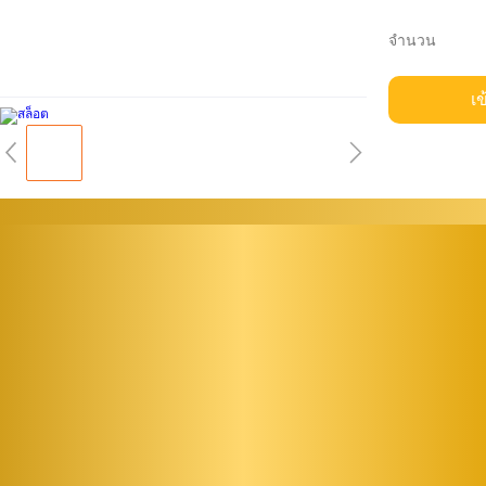
จำนวน
เข