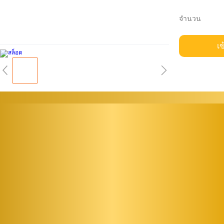
จำนวน
เข