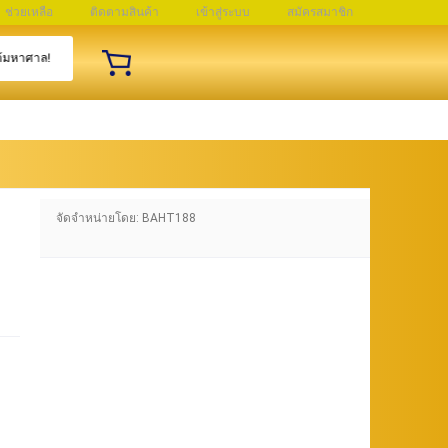
ช่วยเหลือ
ติดตามสินค้า
เข้าสู่ระบบ
สมัครสมาชิก
หาศาล!
จัดจำหน่ายโดย: BAHT188