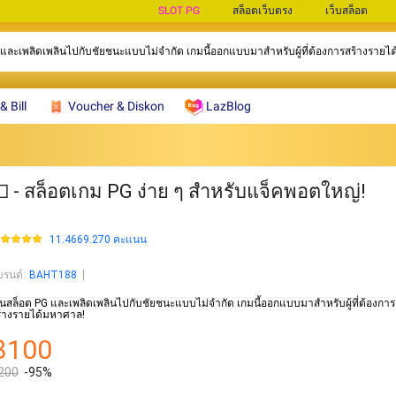
SLOT PG
สล็อตเว็บตรง
เว็บสล็อต
ะเพลิดเพลินไปกับชัยชนะแบบไม่จำกัด เกมนี้ออกแบบมาสำหรับผู้ที่ต้องการสร้างรายได้ม
& Bill
Voucher & Diskon
LazBlog
 - สล็อตเกม PG ง่าย ๆ สำหรับแจ็คพอตใหญ่!
11.4669.270 คะแนน
บรนด์
:
BAHT188
่นสล็อต PG และเพลิดเพลินไปกับชัยชนะแบบไม่จำกัด เกมนี้ออกแบบมาสำหรับผู้ที่ต้องการ
้างรายได้มหาศาล!
฿100
200
-95%