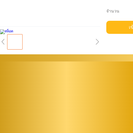
จำนวน
เข