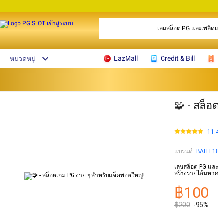
เล่นสล็อต PG และเพลิดเ
LazMall
Credit & Bill
หมวดหมู่
🧩 - สล็
11.
แบรนด์
:
BAHT1
เล่นสล็อต PG และ
สร้างรายได้มหาศ
฿100
฿200
-95%