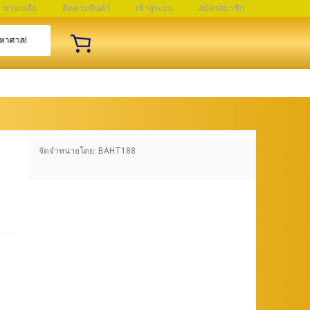
ช่วยเหลือ
ติดตามสินค้า
เข้าสู่ระบบ
สมัครสมาชิก
าล!
จัดจำหน่ายโดย: BAHT188