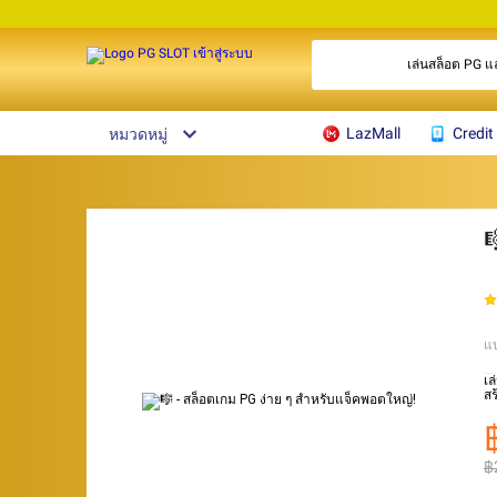
เล่นสล็อต PG และเพ
LazMall
Credit 
หมวดหมู่

แ
เล
สร
฿