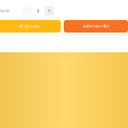
ำนวน
เข้าสู่ระบบ
สมัครสมาชิก