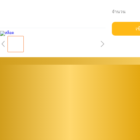
จำนวน
เข