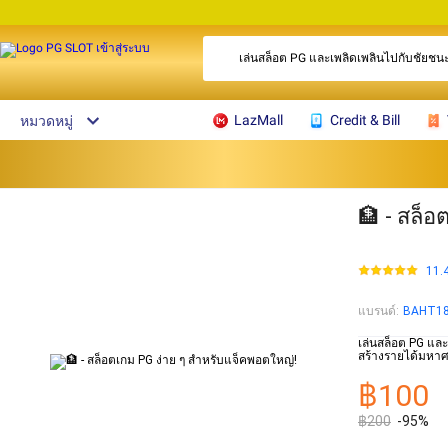
เล่นสล็อต PG และเพลิดเพลินไปกับชัยชนะ
LazMall
Credit & Bill
หมวดหมู่
🏦 - สล็
11.
แบรนด์
:
BAHT1
เล่นสล็อต PG และ
สร้างรายได้มหาศ
฿100
฿200
-95%