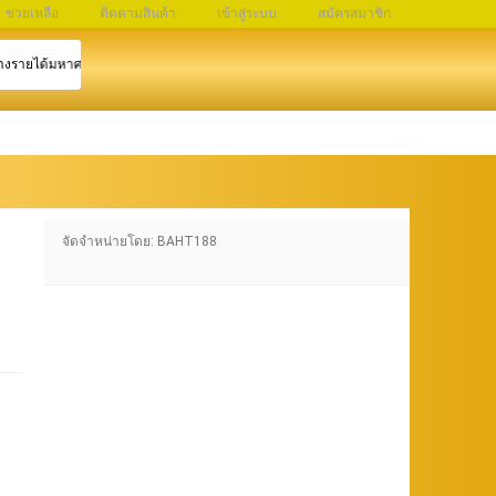
ช่วยเหลือ
ติดตามสินค้า
เข้าสู่ระบบ
สมัครสมาชิก
รายได้มหาศาล!
จัดจำหน่ายโดย: BAHT188