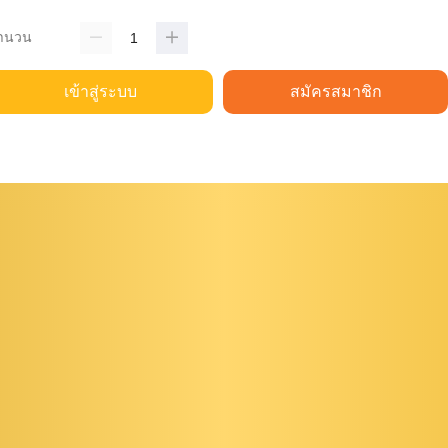
ำนวน
เข้าสู่ระบบ
สมัครสมาชิก