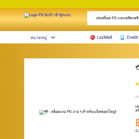
เล่นสล็อต PG และเพลิดเพลินไป
LazMall
Credit 
หมวดหมู่

แ
เล
สร
฿