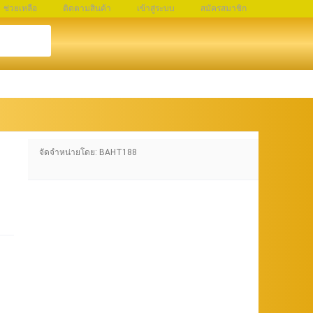
ช่วยเหลือ
ติดตามสินค้า
เข้าสู่ระบบ
สมัครสมาชิก
จัดจำหน่ายโดย: BAHT188