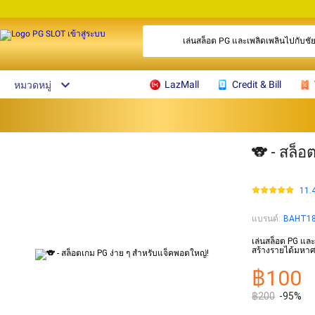
เล่นสล็อต PG และเพลิดเพลินไปกับชั
LazMall
Credit & Bill
หมวดหมู่
🐨 - สล็
11.
แบรนด์
:
BAHT1
เล่นสล็อต PG และ
สร้างรายได้มหาศ
฿100
฿200
-95%