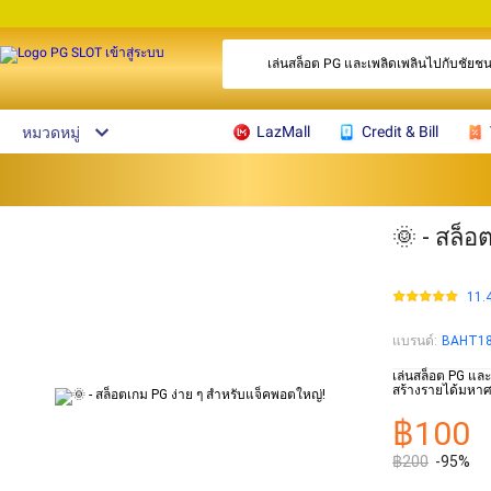
เล่นสล็อต PG และเพลิดเพลินไปกับชัยชน
LazMall
Credit & Bill
หมวดหมู่
🌞 - สล็
11.
แบรนด์
:
BAHT1
เล่นสล็อต PG และ
สร้างรายได้มหาศ
฿100
฿200
-95%