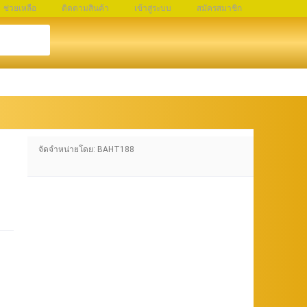
ช่วยเหลือ
ติดตามสินค้า
เข้าสู่ระบบ
สมัครสมาชิก
จัดจำหน่ายโดย: BAHT188