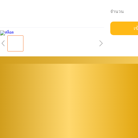
จำนวน
เข