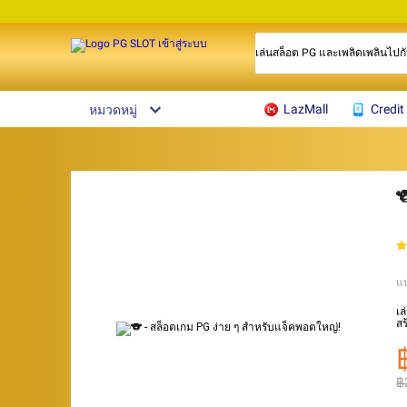
เล่นสล็อต PG และเพลิดเพลินไปกับช
LazMall
Credit 
หมวดหมู่

แ
เล
สร
฿