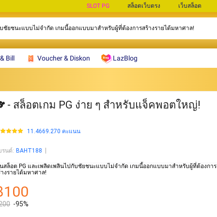
SLOT PG
สล็อตเว็บตรง
เว็บสล็อต
ัยชนะแบบไม่จำกัด เกมนี้ออกแบบมาสำหรับผู้ที่ต้องการสร้างรายได้มหาศาล!
& Bill
Voucher & Diskon
LazBlog
 - สล็อตเกม PG ง่าย ๆ สำหรับแจ็คพอตใหญ่!
11.4669.270 คะแนน
บรนด์
:
BAHT188
่นสล็อต PG และเพลิดเพลินไปกับชัยชนะแบบไม่จำกัด เกมนี้ออกแบบมาสำหรับผู้ที่ต้องการ
้างรายได้มหาศาล!
฿100
200
-95%