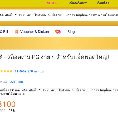
SLOT PG
สล็อตเว็บตรง
เว็บสล็อต
เพลินไปกับชัยชนะแบบไม่จำกัด เกมนี้ออกแบบมาสำหรับผู้ที่ต้องการสร้างรายได้มหาศาล!
& Bill
Voucher & Diskon
LazBlog
 - สล็อตเกม PG ง่าย ๆ สำหรับแจ็คพอตใหญ่!
11.4669.270 คะแนน
บรนด์
:
BAHT188
่นสล็อต PG และเพลิดเพลินไปกับชัยชนะแบบไม่จำกัด เกมนี้ออกแบบมาสำหรับผู้ที่ต้องการ
้างรายได้มหาศาล!
฿100
200
-95%