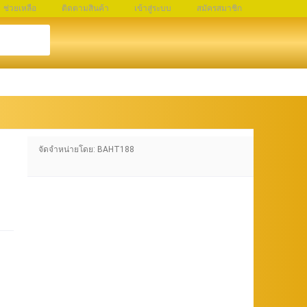
ช่วยเหลือ
ติดตามสินค้า
เข้าสู่ระบบ
สมัครสมาชิก
จัดจำหน่ายโดย: BAHT188