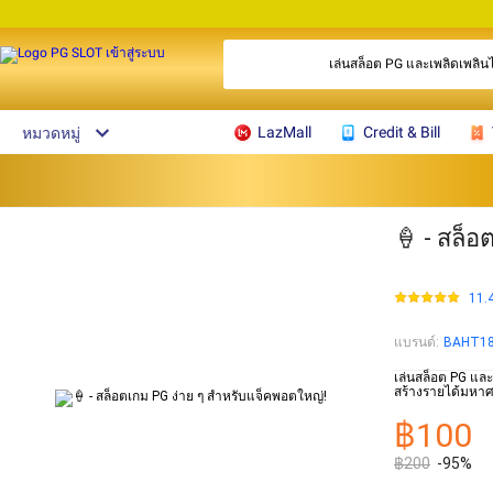
เล่นสล็อต PG และเพลิดเพลินไ
LazMall
Credit & Bill
หมวดหมู่
🍦 - สล็
11.
แบรนด์
:
BAHT1
เล่นสล็อต PG และ
สร้างรายได้มหาศ
฿100
฿200
-95%