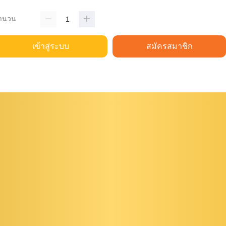
ำนวน
เข้าสู่ระบบ
สมัครสมาชิก