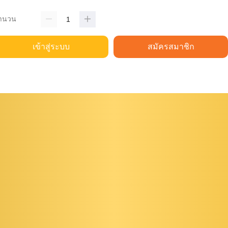
ำนวน
เข้าสู่ระบบ
สมัครสมาชิก