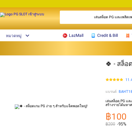
เล่นสล็อต PG และเพลิดเพ
LazMall
Credit & Bill
หมวดหมู่
🍀 - สล็
11.
แบรนด์
:
BAHT1
เล่นสล็อต PG และ
สร้างรายได้มหาศ
฿100
฿200
-95%