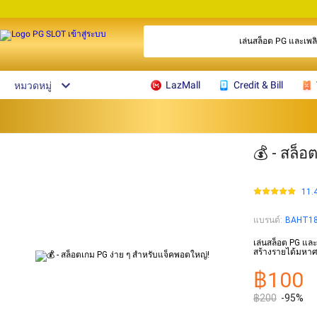
เล่นสล็อต PG และเพลิ
LazMall
Credit & Bill
หมวดหมู่
💰 - สล็
11.
แบรนด์
:
BAHT1
เล่นสล็อต PG และ
สร้างรายได้มหาศ
฿100
฿200
-95%