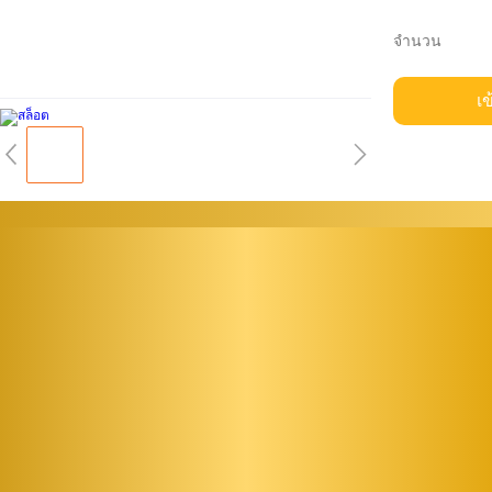
จำนวน
เข