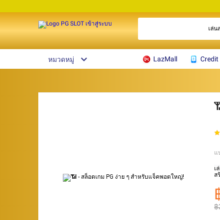
เล่นสล็
LazMall
Credit 
หมวดหมู่

แ
เล
สร
฿