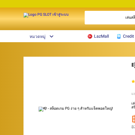
เล่นสล็อต
LazMall
Credit 
หมวดหมู่

แ
เล
สร
฿