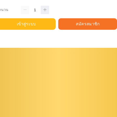
ำนวน
เข้าสู่ระบบ
สมัครสมาชิก