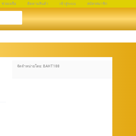
ช่วยเหลือ
ติดตามสินค้า
เข้าสู่ระบบ
สมัครสมาชิก
จัดจำหน่ายโดย: BAHT188