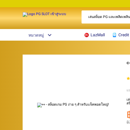
เล่นสล็อต PG และเพลิดเพลินไป
LazMall
Credit 
หมวดหมู่

แ
เล
สร
฿