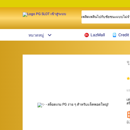
เล่นสล็อต PG และเพลิดเพลินไปกับชัยชนะแบบไม่จำกัด 
LazMall
Credit 
หมวดหมู่
✨
แ
เล
สร
฿